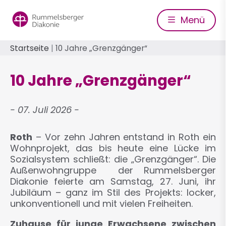
Direkt
zum
Menü
Inhalt
Pfadnavigation
Startseite
10 Jahre „Grenzgänger“
10 Jahre „Grenzgänger“
07. Juli 2026
Roth
– Vor zehn Jahren entstand in Roth ein
Wohnprojekt, das bis heute eine Lücke im
Sozialsystem schließt: die „Grenzgänger“. Die
Außenwohngruppe der Rummelsberger
Diakonie feierte am Samstag, 27. Juni, ihr
Jubiläum – ganz im Stil des Projekts: locker,
unkonventionell und mit vielen Freiheiten.
Zuhause für junge Erwachsene zwischen