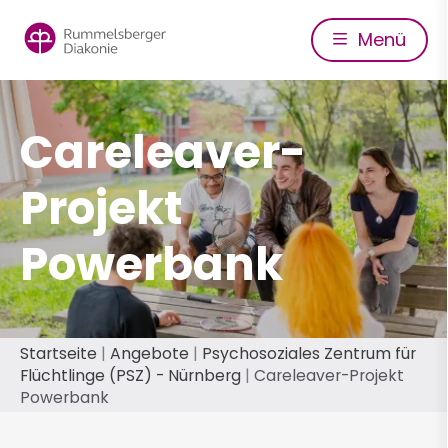
Direkt
zum
Menü
Inhalt
Careleaver-
Projekt
Powerbank
Pfadnavigation
Startseite
Angebote
Psychosoziales Zentrum für
Flüchtlinge (PSZ) - Nürnberg
Careleaver-Projekt
Powerbank