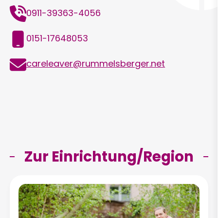
Telefon
0911-39363-4056
Mobil
0151-17648053
E-
careleaver@rummelsberger.net
Mail
Zur Einrichtung/Region