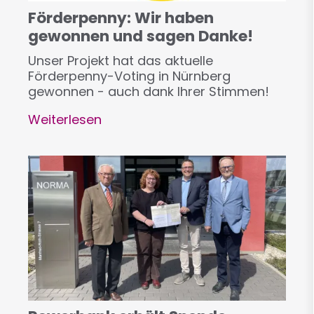
Förderpenny: Wir haben
gewonnen und sagen Danke!
Unser Projekt hat das aktuelle
Förderpenny-Voting in Nürnberg
gewonnen - auch dank Ihrer Stimmen!
Weiterlesen
über
Förderpenny:
Wir
haben
gewonnen
und
sagen
Danke!