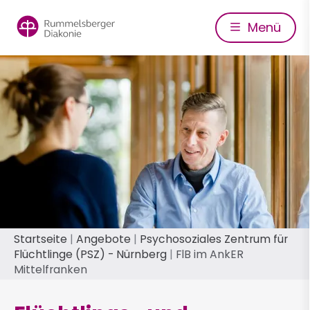
Direkt
zum
Menü
Inhalt
Pfadnavigation
Startseite
Angebote
Psychosoziales Zentrum für
Flüchtlinge (PSZ) - Nürnberg
FlB im AnkER
Mittelfranken