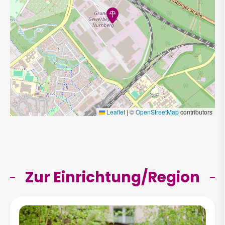
Leaflet
|
©
OpenStreetMap
contributors
Zur Einrichtung/Region