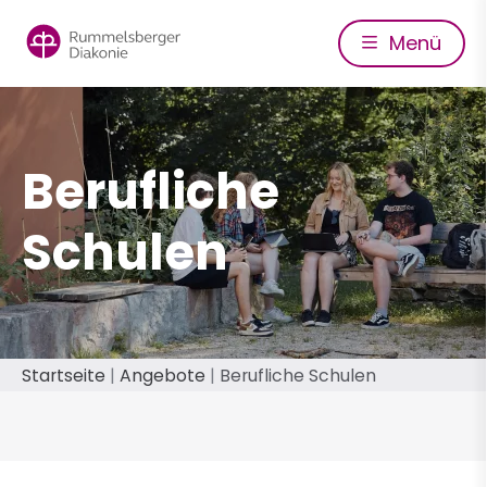
Direkt
zum
Menü
Inhalt
Berufliche
Schulen
Pfadnavigation
Startseite
Angebote
Berufliche Schulen