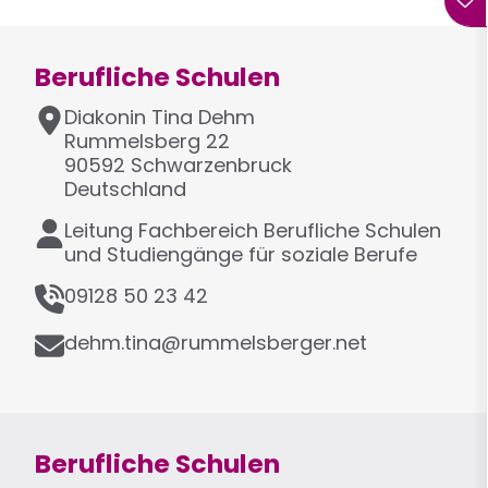
Berufliche Schulen
A
Diakonin Tina
Dehm
d
Rummelsberg 22
r
90592
Schwarzenbruck
e
Deutschland
s
F
Leitung Fachbereich Berufliche Schulen
s
u
und Studiengänge für soziale Berufe
e
n
T
09128 50 23 42
k
e
t
E
l
dehm.tina@rummelsberger.net
i
-
e
o
M
f
n
a
o
i
n
Berufliche Schulen
l