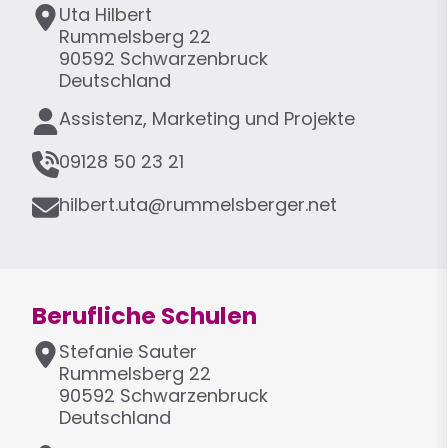
A
Uta
Hilbert
d
Rummelsberg 22
r
90592
Schwarzenbruck
e
Deutschland
s
F
Assistenz, Marketing und Projekte
s
u
e
T
n
09128 50 23 21
e
k
E
l
hilbert.uta@rummelsberger.net
t
-
e
i
M
f
o
a
o
n
i
n
Berufliche Schulen
l
A
Stefanie
Sauter
d
Rummelsberg 22
r
90592
Schwarzenbruck
e
Deutschland
s