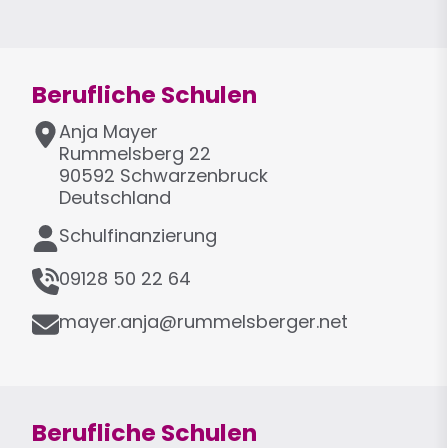
-
e
i
M
f
o
a
o
n
i
n
Berufliche Schulen
l
A
Anja
Mayer
d
Rummelsberg 22
r
90592
Schwarzenbruck
e
Deutschland
s
F
Schulfinanzierung
s
u
e
T
n
09128 50 22 64
e
k
E
l
mayer.anja@rummelsberger.net
t
-
e
i
M
f
o
a
o
n
i
n
Berufliche Schulen
l