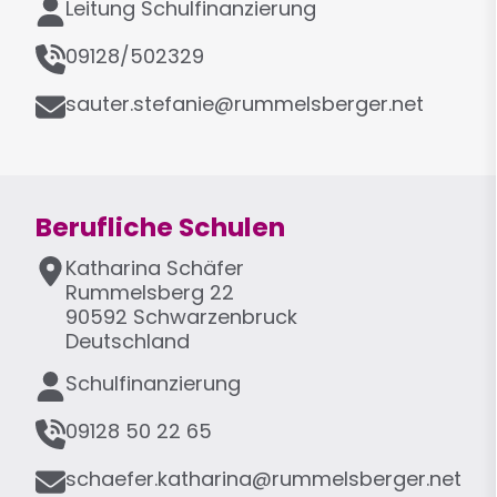
F
Leitung Schulfinanzierung
s
u
e
T
n
09128/502329
e
k
E
l
sauter.stefanie@rummelsberger.net
t
-
e
i
M
f
o
a
o
n
i
n
Berufliche Schulen
l
A
Katharina
Schäfer
d
Rummelsberg 22
r
90592
Schwarzenbruck
e
Deutschland
s
F
Schulfinanzierung
s
u
e
T
n
09128 50 22 65
e
k
E
l
schaefer.katharina@rummelsberger.net
t