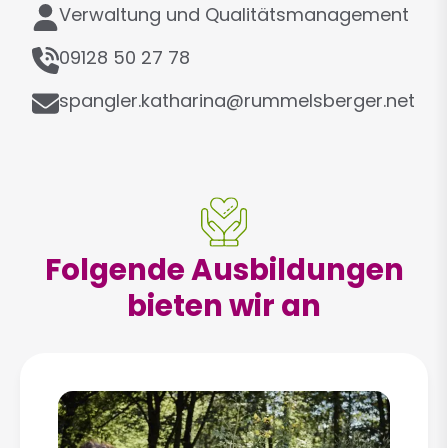
F
Verwaltung und Qualitätsmanagement
s
u
e
T
n
09128 50 27 78
e
k
E
l
spangler.katharina@rummelsberger.net
t
-
e
i
M
f
o
a
o
n
i
n
l
Folgende Ausbildungen
bieten wir an