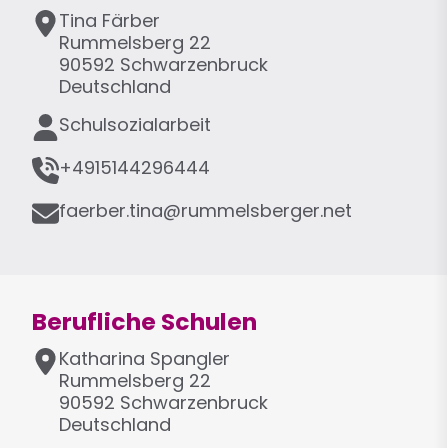
A
Tina
Färber
d
Rummelsberg 22
r
90592
Schwarzenbruck
e
Deutschland
s
F
Schulsozialarbeit
s
u
e
T
n
+4915144296444
e
k
E
l
faerber.tina@rummelsberger.net
t
-
e
i
M
f
o
a
o
n
i
n
Berufliche Schulen
l
A
Katharina
Spangler
d
Rummelsberg 22
r
90592
Schwarzenbruck
e
Deutschland
s