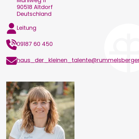
Mühlweg 11
90518
Altdorf
Deutschland
Funktion
Leitung
Telefon
09187 60 450
E-
haus_der_kleinen_talente@rummelsberger
Mail