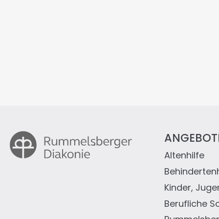
ANGEBOT
Altenhilfe
Fußz
Behindertenh
Kinder, Juge
Berufliche S