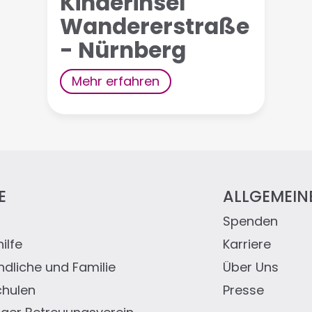
Kinderinsel
Wandererstraße
- Nürnberg
Mehr erfahren
E
ALLGEMEIN
Spenden
eile
ilfe
Karriere
ndliche und Familie
Über Uns
chulen
Presse