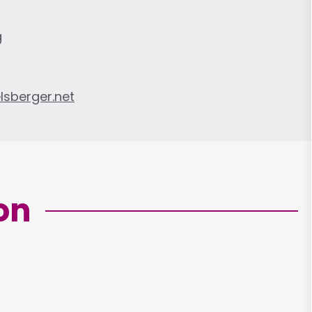
g
sberger.net
on