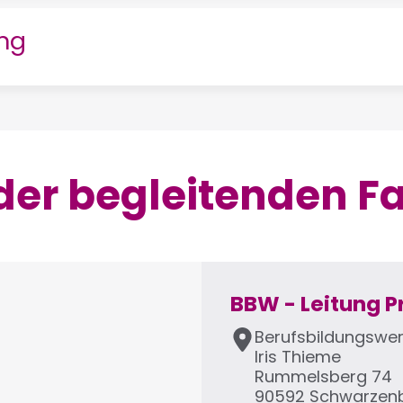
ng
der begleitenden F
BBW - Leitung 
A
Berufsbildungswe
d
Iris
Thieme
r
Rummelsberg 74
e
90592
Schwarzen