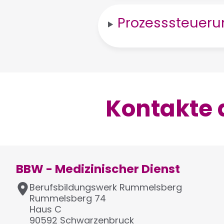
Prozesssteueru
Kontakte 
BBW - Medizinischer Dienst
A
Berufsbildungswerk Rummelsberg
d
Rummelsberg 74
r
Haus C
e
90592
Schwarzenbruck