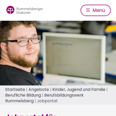
Direkt
zum
Menü
Inhalt
Pfadnavigation
Startseite
Angebote
Kinder, Jugend und Familie
Berufliche Bildung
Berufsbildungswerk
Rummelsberg
Jobportal