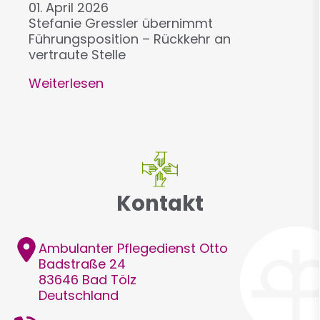
01. April 2026
Stefanie Gressler übernimmt
Führungsposition – Rückkehr an
vertraute Stelle
Weiterlesen
über
Neue
Leitung
beim
Pflegedienst
Otto
in
Bad
Kontakt
Tölz
Adresse
Ambulanter Pflegedienst Otto
Badstraße 24
83646
Bad Tölz
Deutschland