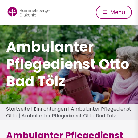
Direkt
zum
Menü
Inhalt
Ambulanter
Pflegedienst Otto
Bad Tölz
Pfadnavigation
Startseite
Einrichtungen
Ambulanter Pflegedienst
Otto
Ambulanter Pflegedienst Otto Bad Tölz
Ambulanter Pflegedienst