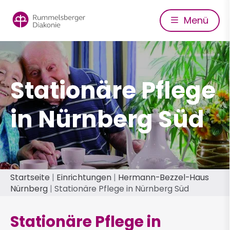
Direkt
zum
Menü
Inhalt
Stationäre Pflege
in Nürnberg Süd
Pfadnavigation
Startseite
Einrichtungen
Hermann-Bezzel-Haus
Nürnberg
Stationäre Pflege in Nürnberg Süd
Stationäre Pflege in