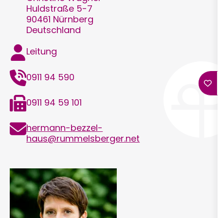
Huldstraße 5-7
90461
Nürnberg
Deutschland
Funktion
Leitung
Telefon
0911 94 590
Telefax
0911 94 59 101
E-
hermann-bezzel-
Mail
haus@rummelsberger.net