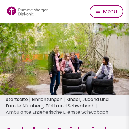
Direkt
zum
Menü
Inhalt
Pfadnavigation
Startseite
Einrichtungen
Kinder, Jugend und
Familie Nürnberg, Fürth und Schwabach
Ambulante Erzieherische Dienste Schwabach