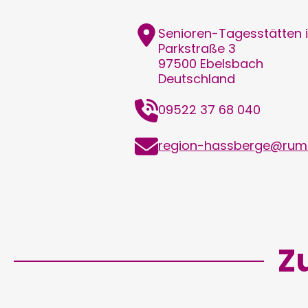
Adresse
Senioren-Tagesstätten 
Parkstraße 3
97500
Ebelsbach
Deutschland
Telefon
09522 37 68 040
E-
region-hassberge@rumm
Mail
Z