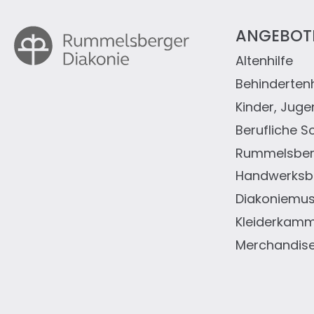
ANGEBOT
Altenhilfe
Fußz
Behindertenh
Kinder, Juge
Berufliche S
Rummelsberg
Handwerksbe
Diakoniemu
Kleiderkam
Merchandis