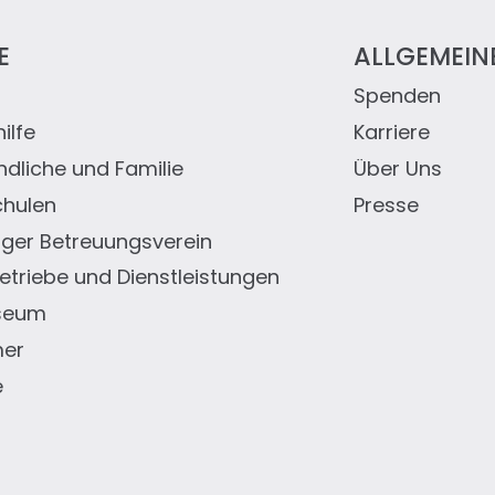
E
ALLGEMEIN
Spenden
eile
ilfe
Karriere
ndliche und Familie
Über Uns
chulen
Presse
er Betreuungsverein
triebe und Dienstleistungen
seum
mer
e