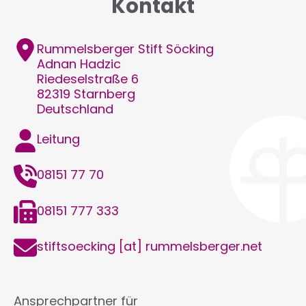
Kontakt
Adresse
Rummelsberger Stift Söcking
Adnan
Hadzic
Riedeselstraße 6
82319
Starnberg
Deutschland
Funktion
Leitung
Telefon
08151 77 70
Telefax
08151 777 333
E-
stiftsoecking
[at]
rummelsberger.net
Mail
Ansprechpartner für