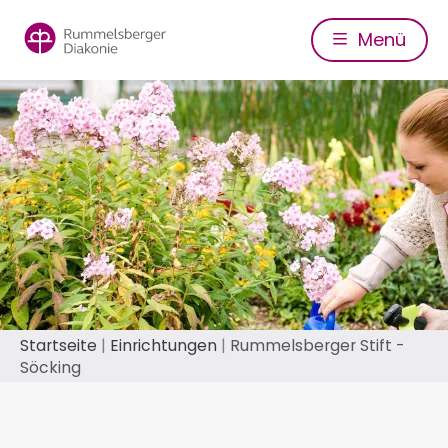
Direkt
zum
Menü
Inhalt
Pfadnavigation
Startseite
Einrichtungen
Rummelsberger Stift -
Söcking