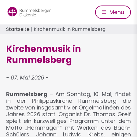
Direkt
zum
Menü
Inhalt
Pfadnavigation
Startseite
Kirchenmusik in Rummelsberg
Kirchenmusik in
Rummelsberg
07. Mai 2026
Rummelsberg
– Am Sonntag, 10. Mai, findet
in der Philippuskirche Rummelsberg die
zweite von insgesamt vier Orgelmatinéen des
Jahres 2026 statt. Organist Dr. Thomas Greif
spielt ein kurzweiliges Programm unter dem
Motto „Hommagen“ mit Werken des Bach-
Schülers Johann Ludwig Krebs, einigen